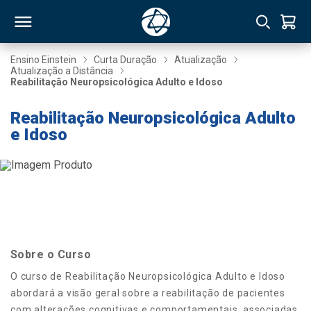
Ensino Einstein
Curta Duração
Atualização
Atualização a Distância
Reabilitação Neuropsicológica Adulto e Idoso
RSO
Reabilitação Neuropsicológica Adulto
e Idoso
TIVAS
S
IN
ONAL
 MBA
Sobre o Curso
O curso de Reabilitação Neuropsicológica Adulto e Idoso
abordará a visão geral sobre a reabilitação de pacientes
NTRO
com alterações cognitivas e comportamentais, associadas