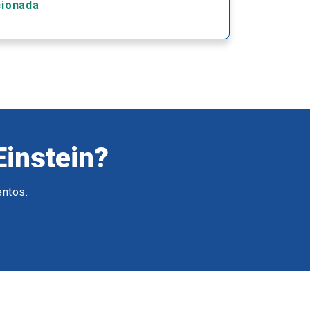
cionada
Einstein?
entos.