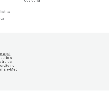
Ouvidoria
ística
ica
ue aqui
nsulte o
stro da
tuição no
ema e-Mec