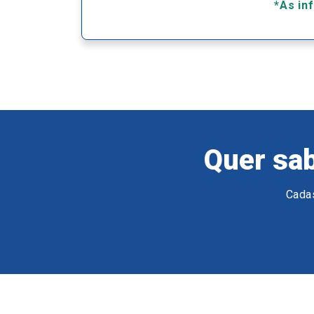
*As in
Quer sab
Cadas