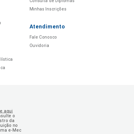
Consulta de Diplomas
Minhas Inscrições
n
Atendimento
Fale Conosco
Ouvidoria
ística
ica
ue aqui
nsulte o
stro da
tuição no
ema e-Mec