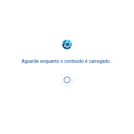
Junte-se a nós
Faculdade Einstein
Escola Técnica
Para Empresas
Aguarde enquanto o conteúdo é carregado...
Einstein Prepara
O Ensino Einstein
Faça Parte
Nossos Cursos