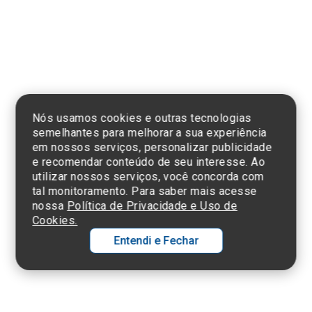
Clique aqui
e consulte o
cadastro da
Instituição no
Sistema e-Mec
Nós usamos cookies e outras tecnologias
semelhantes para melhorar a sua experiência
em nossos serviços, personalizar publicidade
e recomendar conteúdo de seu interesse. Ao
utilizar nossos serviços, você concorda com
Termos de Uso e Política de Privacidade
tal monitoramento. Para saber mais acesse
©2025 Einstein Hospital Israelita -
TODOS OS DIREITOS RESERVADOS
nossa
Política de Privacidade e Uso de
CNPJ: 60.765.823/0001-30 - Endereço: Av. Albert Einstein, 627 - Morumbi -
Cookies.
São Paulo - SP - 05652-000
Entendi e Fechar
Ol
C
p