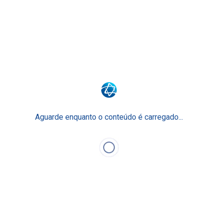
Surpreenda o seu futuro.
Surpreenda-se com o Ensino Einstein.
Junte-se a nós
Faculdade Einstein
Escola Técnica
Para Empresas
Aguarde enquanto o conteúdo é carregado...
Einstein Prepara
O Ensino Einstein