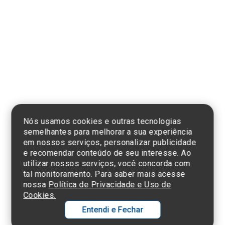
Clique aqui
e consulte o
cadastro da
Instituição no
Sistema e-Mec
Nós usamos cookies e outras tecnologias
semelhantes para melhorar a sua experiência
em nossos serviços, personalizar publicidade
e recomendar conteúdo de seu interesse. Ao
utilizar nossos serviços, você concorda com
Termos de Uso e Política de Privacidade
tal monitoramento. Para saber mais acesse
©2025 Einstein Hospital Israelita -
TODOS OS DIREITOS RESERVADOS
nossa
Política de Privacidade e Uso de
CNPJ: 60.765.823/0001-30 - Endereço: Av. Albert Einstein, 627 - Morumbi -
Cookies.
São Paulo - SP - 05652-000
Entendi e Fechar