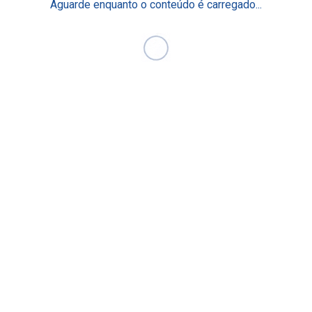
Aguarde enquanto o conteúdo é carregado...
cademia Einstein de
Residência e Aprimora
xcelência Operacional
Pós-graduação & MBA
log Fique por Dentro
Mestrado e Doutorado
Curta Duração
aça Parte
Programas de Gestão
Eventos Científicos
lumni
Academia Digital Einstei
ducação em Saúde da População
undo de Estímulo ao
Nossos Centros
onhecimento
rogramas Internacionais
Centros de Imagem
Centro de Simulação Rea
Centro de Cirurgia Robót