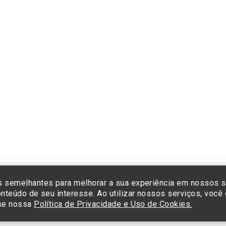
Formas de pagamento
Cliq
e co
cada
Insti
Sist
Termos de Uso e Política de Privacidade
©2025 Einstein Hospital Israelita -
TODOS OS DIREITOS RESERVADOS
23/0001-30 - Endereço: Av. Albert Einstein, 627 - Morumbi - São Paulo -
 semelhantes para melhorar a sua experiência em nossos s
nteúdo de seu interesse. Ao utilizar nossos serviços, voc
sse nossa
Política de Privacidade e Uso de Cookies.