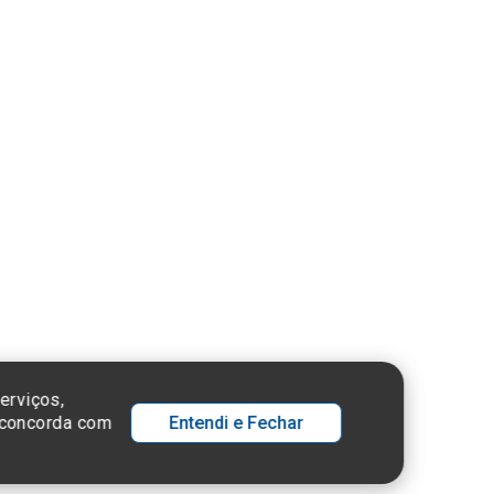
ue aqui
nsulte o
stro da
tuição no
ema e-Mec
 SP - 05652-000
erviços,
ê concorda com
Entendi e Fechar