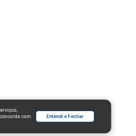
ue aqui
nsulte o
stro da
tuição no
ema e-Mec
 SP - 05652-000
erviços,
ê concorda com
Entendi e Fechar