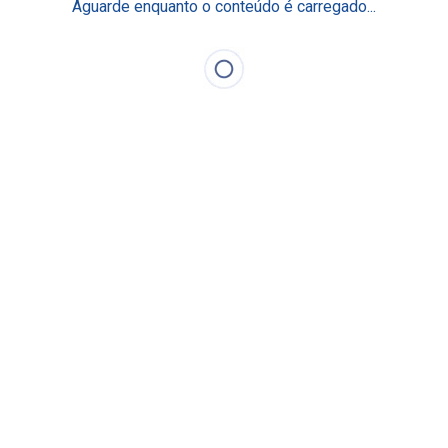
Aguarde enquanto o conteúdo é carregado...
cademia Einstein de
Residência e Aprimora
xcelência Operacional
Pós-graduação & MBA
log Fique por Dentro
Mestrado e Doutorado
Curta Duração
aça Parte
Programas de Gestão
Eventos Científicos
lumni
Academia Digital Einstei
ducação em Saúde da População
undo de Estímulo ao
Nossos Centros
onhecimento
rogramas Internacionais
Centros de Imagem
Centro de Simulação Rea
Centro de Cirurgia Robót