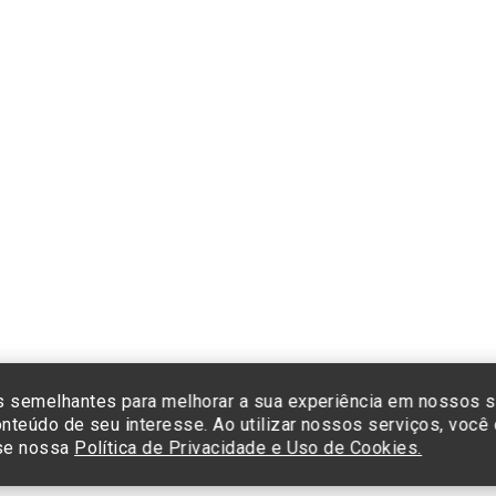
Formas de pagamento
Cliq
e co
cada
Insti
Sist
Termos de Uso e Política de Privacidade
©2025 Einstein Hospital Israelita -
TODOS OS DIREITOS RESERVADOS
23/0001-30 - Endereço: Av. Albert Einstein, 627 - Morumbi - São Paulo -
 semelhantes para melhorar a sua experiência em nossos s
nteúdo de seu interesse. Ao utilizar nossos serviços, voc
sse nossa
Política de Privacidade e Uso de Cookies.