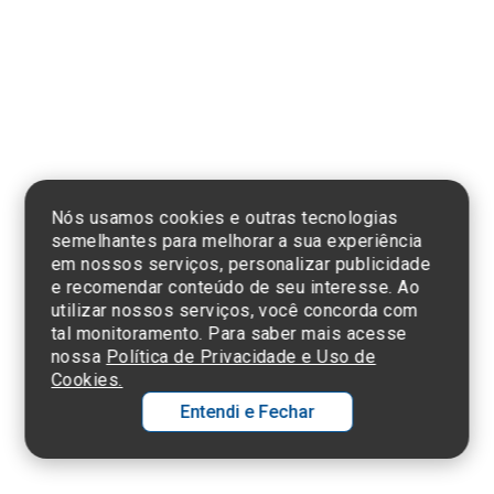
Clique aqui
e consulte o
cadastro da
Instituição no
Sistema e-Mec
Nós usamos cookies e outras tecnologias
semelhantes para melhorar a sua experiência
em nossos serviços, personalizar publicidade
e recomendar conteúdo de seu interesse. Ao
utilizar nossos serviços, você concorda com
Termos de Uso e Política de Privacidade
tal monitoramento. Para saber mais acesse
©2025 Einstein Hospital Israelita -
TODOS OS DIREITOS RESERVADOS
nossa
Política de Privacidade e Uso de
CNPJ: 60.765.823/0001-30 - Endereço: Av. Albert Einstein, 627 - Morumbi -
Cookies.
São Paulo - SP - 05652-000
Entendi e Fechar
Ol