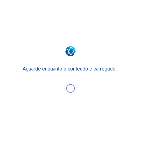
Surpreenda-se com o Ensino Einstein.
Junte-se a nós
Faculdade Einstein
Escola Técnica
Para Empresas
Aguarde enquanto o conteúdo é carregado...
Einstein Prepara
O Ensino Einstein
Faça Parte