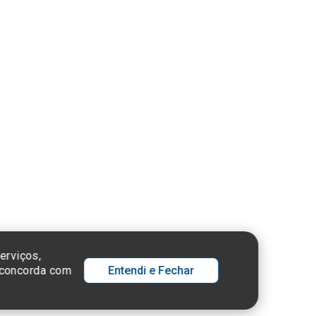
ue aqui
nsulte o
stro da
tuição no
ema e-Mec
 SP - 05652-000
erviços,
ê concorda com
Entendi e Fechar