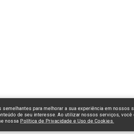
Formas de pagamento
Cliq
e co
cada
Insti
Sist
Termos de Uso e Política de Privacidade
©2025 Einstein Hospital Israelita -
TODOS OS DIREITOS RESERVADOS
23/0001-30 - Endereço: Av. Albert Einstein, 627 - Morumbi - São Paulo -
 semelhantes para melhorar a sua experiência em nossos s
nteúdo de seu interesse. Ao utilizar nossos serviços, voc
sse nossa
Política de Privacidade e Uso de Cookies.