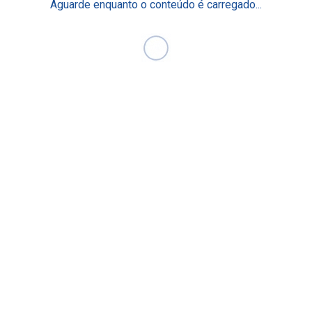
Aguarde enquanto o conteúdo é carregado...
cademia Einstein de
Residência e Aprimora
xcelência Operacional
Pós-graduação & MBA
log Fique por Dentro
Mestrado e Doutorado
Curta Duração
aça Parte
Programas de Gestão
Eventos Científicos
lumni
Academia Digital Einstei
ducação em Saúde da População
undo de Estímulo ao
Nossos Centros
onhecimento
rogramas Internacionais
Centros de Imagem
Centro de Simulação Rea
Centro de Cirurgia Robót