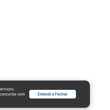
ue aqui
nsulte o
stro da
tuição no
ema e-Mec
 SP - 05652-000
erviços,
ê concorda com
Entendi e Fechar