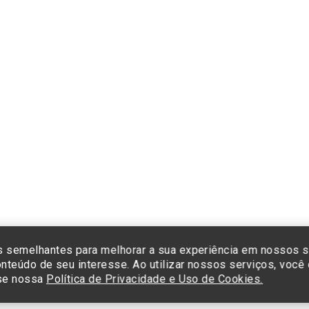
Formas de pagamento
Cliq
e co
cada
Insti
Sist
Termos de Uso e Política de Privacidade
©2025 Einstein Hospital Israelita -
TODOS OS DIREITOS RESERVADOS
23/0001-30 - Endereço: Av. Albert Einstein, 627 - Morumbi - São Paulo -
 semelhantes para melhorar a sua experiência em nossos s
nteúdo de seu interesse. Ao utilizar nossos serviços, voc
sse nossa
Política de Privacidade e Uso de Cookies.