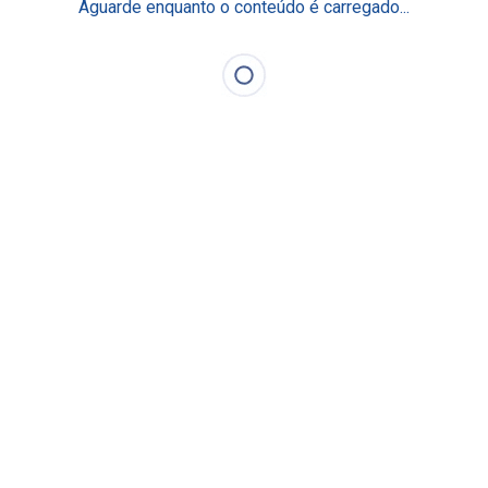
Aguarde enquanto o conteúdo é carregado...
cademia Einstein de
Residência e Aprimora
xcelência Operacional
Pós-graduação & MBA
log Fique por Dentro
Mestrado e Doutorado
Curta Duração
aça Parte
Programas de Gestão
Eventos Científicos
lumni
Academia Digital Einstei
ducação em Saúde da População
undo de Estímulo ao
Nossos Centros
onhecimento
rogramas Internacionais
Centros de Imagem
Centro de Simulação Rea
Centro de Cirurgia Robót