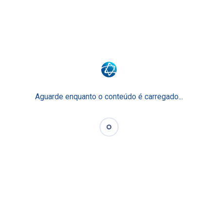
Surpreenda-se com o Ensino Einstein.
Junte-se a nós
Faculdade Einstein
Escola Técnica
Para Empresas
Aguarde enquanto o conteúdo é carregado...
Einstein Prepara
O Ensino Einstein
Faça Parte