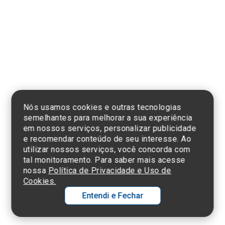
Clique aqui
e consulte o
cadastro da
Instituição no
Sistema e-Mec
Nós usamos cookies e outras tecnologias
semelhantes para melhorar a sua experiência
em nossos serviços, personalizar publicidade
e recomendar conteúdo de seu interesse. Ao
utilizar nossos serviços, você concorda com
Termos de Uso e Política de Privacidade
tal monitoramento. Para saber mais acesse
©2025 Einstein Hospital Israelita -
TODOS OS DIREITOS RESERVADOS
nossa
Política de Privacidade e Uso de
CNPJ: 60.765.823/0001-30 - Endereço: Av. Albert Einstein, 627 - Morumbi -
Cookies.
São Paulo - SP - 05652-000
Entendi e Fechar
Ol