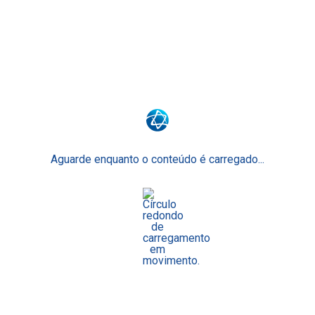
Surpreenda o seu futuro.
Surpreenda-se com o Ensino Einstein.
Junte-se a nós
Faculdade Einstein
Escola Técnica
Para Empresas
Aguarde enquanto o conteúdo é carregado...
Einstein Prepara
O Ensino Einstein
Faça Parte