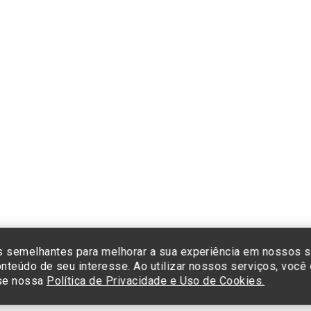
Formas de pagamento
Cliq
e co
cada
Insti
Sist
Termos de Uso e Política de Privacidade
©2025 Einstein Hospital Israelita -
TODOS OS DIREITOS RESERVADOS
23/0001-30 - Endereço: Av. Albert Einstein, 627 - Morumbi - São Paulo -
 semelhantes para melhorar a sua experiência em nossos s
nteúdo de seu interesse. Ao utilizar nossos serviços, voc
sse nossa
Política de Privacidade e Uso de Cookies.