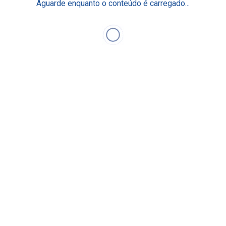
Aguarde enquanto o conteúdo é carregado...
cademia Einstein de
Residência e Aprimora
xcelência Operacional
Pós-graduação & MBA
log Fique por Dentro
Mestrado e Doutorado
Curta Duração
aça Parte
Programas de Gestão
Eventos Científicos
lumni
Academia Digital Einstei
ducação em Saúde da População
undo de Estímulo ao
Nossos Centros
onhecimento
rogramas Internacionais
Centros de Imagem
Centro de Simulação Rea
Centro de Cirurgia Robót