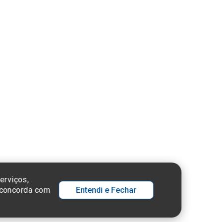
ue aqui
nsulte o
stro da
tuição no
ema e-Mec
 SP - 05652-000
erviços,
ê concorda com
Entendi e Fechar