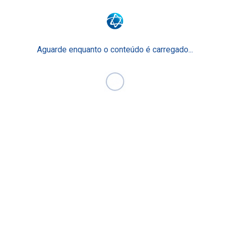
Aguarde enquanto o conteúdo é carregado...
Surpreenda o seu futuro.
Surpreenda-se com o Ensino Einstein.
Junte-se a nós
Faculdade Einstein
Escola Técnica
Para Empresas