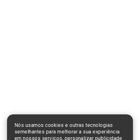
Compra segura
Formas de pagamento
Clique aqui
e consulte o
cadastro da
Instituição no
Sistema e-Mec
Nós usamos cookies e outras tecnologias
semelhantes para melhorar a sua experiência
em nossos serviços, personalizar publicidade