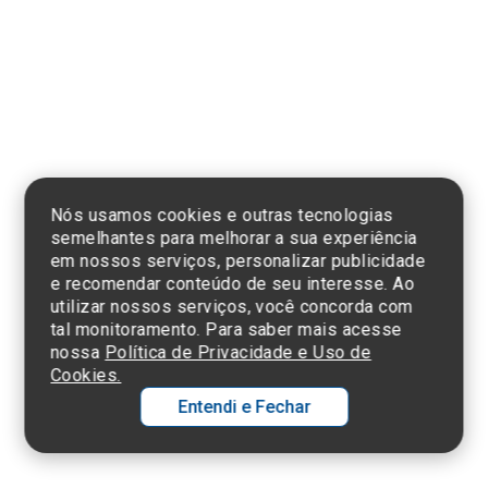
Clique aqui
e consulte o
cadastro da
Instituição no
Sistema e-Mec
Nós usamos cookies e outras tecnologias
semelhantes para melhorar a sua experiência
em nossos serviços, personalizar publicidade
e recomendar conteúdo de seu interesse. Ao
utilizar nossos serviços, você concorda com
Termos de Uso e Política de Privacidade
tal monitoramento. Para saber mais acesse
©2025 Einstein Hospital Israelita -
TODOS OS DIREITOS RESERVADOS
nossa
Política de Privacidade e Uso de
CNPJ: 60.765.823/0001-30 - Endereço: Av. Albert Einstein, 627 - Morumbi -
Cookies.
São Paulo - SP - 05652-000
Entendi e Fechar
Ol