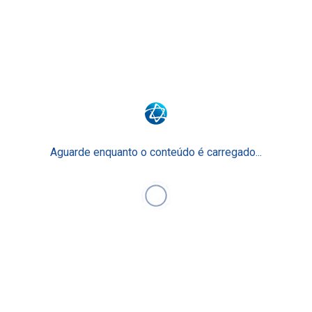
Surpreenda-se com o Ensino Einstein.
Junte-se a nós
Faculdade Einstein
Escola Técnica
Para Empresas
Aguarde enquanto o conteúdo é carregado...
Einstein Prepara
O Ensino Einstein
Faça Parte