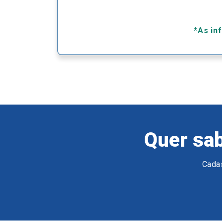
*As in
Quer sab
Cadas