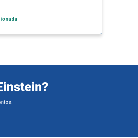
cionada
Einstein?
entos.