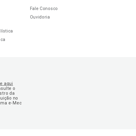
Fale Conosco
Ouvidoria
ística
ica
ue aqui
nsulte o
stro da
tuição no
ema e-Mec