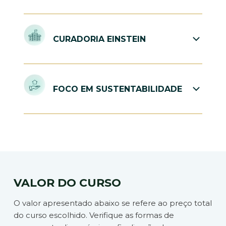
Cobertura desde a infraestrutura técnica e
segurança de dados até a cultura organizacional e
CURADORIA EINSTEIN
ética clínica.
Conteúdo desenvolvido pela instituição que é
referência em excelência assistencial e inovação
FOCO EM SUSTENTABILIDADE
na América Latina.
Orientação para criação de modelos de negócio
que garantam o retorno sobre o investimento
(ROI).
VALOR DO CURSO
O valor apresentado abaixo se refere ao preço total
do curso escolhido. Verifique as formas de