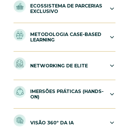
ECOSSISTEMA DE PARCERIAS
EXCLUSIVO
Acesso direto a executivos e especialistas da
Microsoft, Oracle, Accenture e Box1824.
METODOLOGIA CASE-BASED
LEARNING
Foco em resolução de problemas reais e
discussões de alto nível com foco em aplicação
NETWORKING DE ELITE
imediata.
Ambiente desenhado para a troca de experiências
entre C-Levels e gestores seniores do setor de
IMERSÕES PRÁTICAS (HANDS-
saúde.
ON)
Vivência nos centros de inovação dos parceiros
para entender a tecnologia "por trás da cortina".
VISÃO 360º DA IA