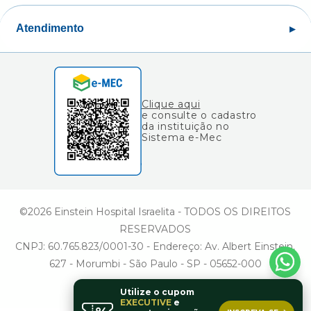
Atualização (Presencial e EAD)
Perguntas Frequentes
Área do Aluno
Programa Internacional
Atendimento
Área do Professor
Consulta de Diplomas
Fale Conosco
Ouvidoria
Clique aqui
e consulte o cadastro
da instituição no
Sistema e-Mec
©2026 Einstein Hospital Israelita - TODOS OS DIREITOS
RESERVADOS
CNPJ: 60.765.823/0001-30 - Endereço: Av. Albert Einstein,
627 - Morumbi - São Paulo - SP - 05652-000
Utilize o cupom
EXECUTIVE
e