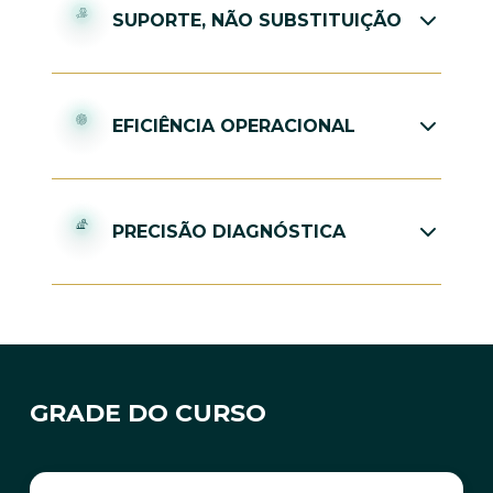
SUPORTE, NÃO SUBSTITUIÇÃO
A ferramenta serve para processar volumes
massivos de dados que seriam impossíveis
EFICIÊNCIA OPERACIONAL
para um humano analisar em tempo hábil,
entregando insights para que o profissional
O uso da tecnologia para reduzir a carga
tome a decisão final.
administrativa e o "burnout" dos profissionais,
PRECISÃO DIAGNÓSTICA
permitindo que eles foquem no que é
essencial: o contato com o cliente e paciente.
A IA funciona como uma "segunda opinião" de
alta precisão em exames de imagem e análise
preditiva de riscos.
GRADE DO CURSO