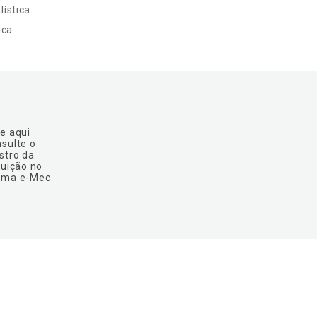
ística
ica
ue aqui
nsulte o
stro da
tuição no
ema e-Mec