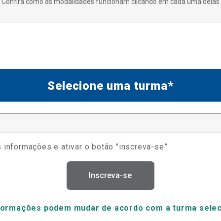
Confira como as modalidades funcionam clicando em cada uma delas
Selecione uma turma*
 informações e ativar o botão "inscreva-se”.
Inscreva-se
formações podem mudar de acordo com a turma sele