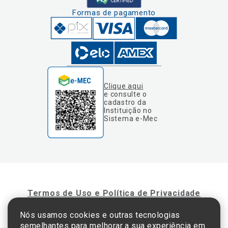
Formas de pagamento
Clique aqui
e consulte o
cadastro da
Instituição no
Sistema e-Mec
Termos de Uso e Política de Privacidade
Nós usamos cookies e outras tecnologias
semelhantes para melhorar a sua experiência em
©2025 Einstein Hospital Israelita -
TODOS OS DIREITOS RESERVADOS