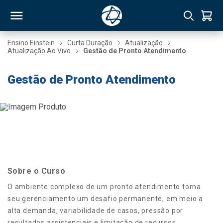
Ensino Einstein
Curta Duração
Atualização
Atualização Ao Vivo
Gestão de Pronto Atendimento
RSO
Gestão de Pronto Atendimento
TIVAS
S
IN
ONAL
Sobre o Curso
 MBA
O ambiente complexo de um pronto atendimento torna
seu gerenciamento um desafio permanente, em meio a
alta demanda, variabilidade de casos, pressão por
NTRO
resultados assistenciais e limitação de recursos.