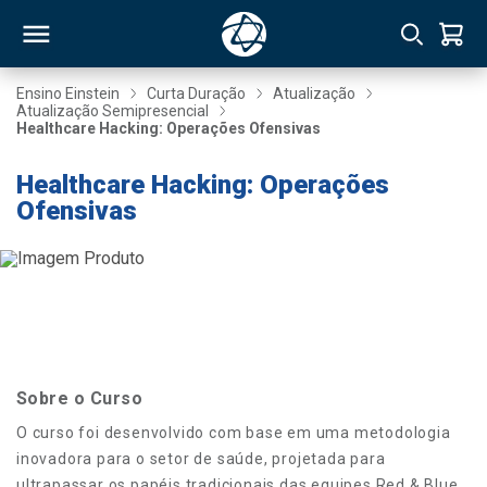
Ensino Einstein
Curta Duração
Atualização
Atualização Semipresencial
Healthcare Hacking: Operações Ofensivas
RSO
Healthcare Hacking: Operações
Ofensivas
TIVAS
S
IN
ONAL
 MBA
Sobre o Curso
O curso foi desenvolvido com base em uma metodologia
inovadora para o setor de saúde, projetada para
NTRO
ultrapassar os papéis tradicionais das equipes Red & Blue