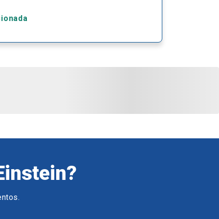
cionada
Einstein?
entos.