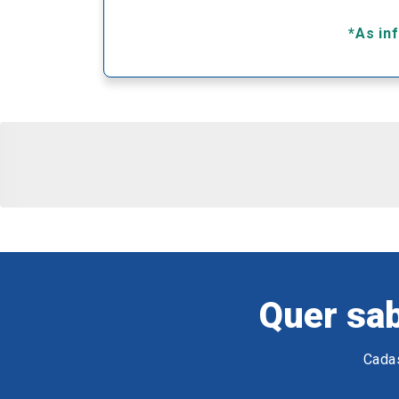
*As in
Quer sab
Cadas