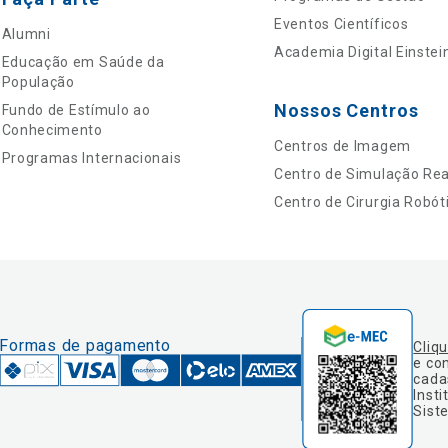
Eventos Científicos
Alumni
Academia Digital Einstei
Educação em Saúde da
População
Nossos Centros
Fundo de Estímulo ao
Conhecimento
Centros de Imagem
Programas Internacionais
Centro de Simulação Real
Centro de Cirurgia Robót
Formas de pagamento
Cliq
e co
cada
Insti
Sist