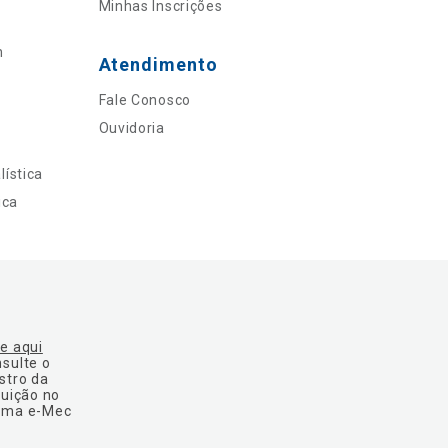
Minhas Inscrições
n
Atendimento
Fale Conosco
Ouvidoria
ística
ica
ue aqui
nsulte o
stro da
tuição no
ema e-Mec