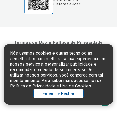
Instituição no
Sistema e-Mec
Termos de Uso e Política de Privacidade
Nós usamos cookies e outras tecnologias
semelhantes para melhorar a sua experiência em
©2025 Einstein Hospital Israelita -
TODOS OS DIREITOS RESERVADOS
nossos serviços, personalizar publicidade e
CNPJ: 60.765.823/0001-30 - Endereço: Av. Albert Einstein, 627 - Morumbi - São
recomendar conteúdo de seu interesse. Ao
Paulo - SP - 05652-000
utilizar nossos serviços, você concorda com tal
monitoramento. Para saber mais acesse nossa
Política de Privacidade e Uso de Cookies.
Entendi e Fechar
Ol
C