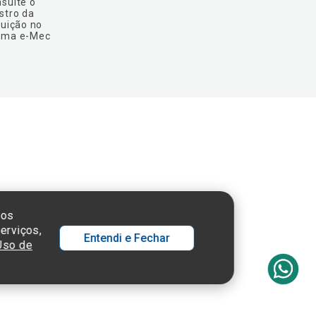
nsulte o
stro da
tuição no
ema e-Mec
 SP - 05652-000
sos
erviços,
Entendi e Fechar
 Uso de
Ol
C