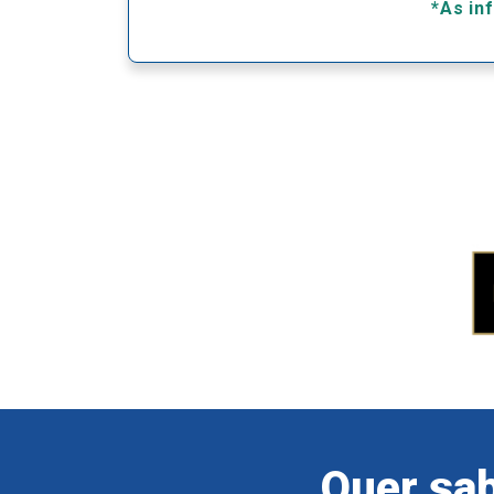
*As in
Quer sab