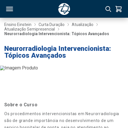
Ensino Einstein
Curta Duração
Atualização
Atualização Semipresencial
Neurorradiologia Intervencionista: Tópicos Avançados
RSO
Neurorradiologia Intervencionista:
Tópicos Avançados
TIVAS
S
IN
ONAL
 MBA
Sobre o Curso
Os procedimentos intervencionistas em Neurorradiologia
são de grande importância no desenvolvimento de um
NTRO
serviço hospitalar de ponta, seja no atendimento ao