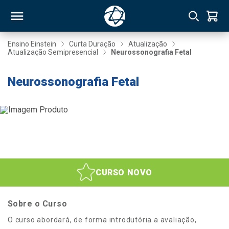
Ensino Einstein
Curta Duração
Atualização
Atualização Semipresencial
Neurossonografia Fetal
RSO
Neurossonografia Fetal
TIVAS
S
IN
ONAL
CURSO NOVO
 MBA
Sobre o Curso
O curso abordará, de forma introdutória a avaliação,
NTRO