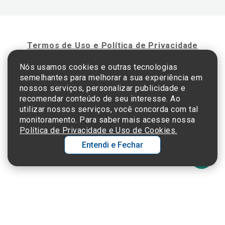
Termos de Uso e Política de Privacidade
Nós usamos cookies e outras tecnologias
semelhantes para melhorar a sua experiência em
©2025 Einstein Hospital Israelita -
TODOS OS DIREITOS RESERVADOS
nossos serviços, personalizar publicidade e
CNPJ: 60.765.823/0001-30 - Endereço: Av. Albert Einstein, 627 - Morumbi - São
recomendar conteúdo de seu interesse. Ao
Paulo - SP - 05652-000
utilizar nossos serviços, você concorda com tal
monitoramento. Para saber mais acesse nossa
Política de Privacidade e Uso de Cookies.
Entendi e Fechar
Ol
C
p
t
a
Wh
N
Fa