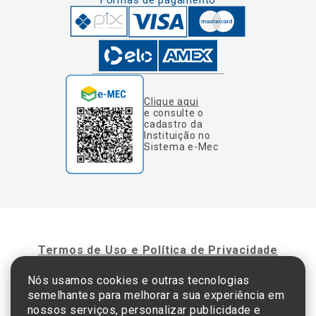
Formas de pagamento
Clique aqui
e consulte o
cadastro da
Instituição no
Sistema e-Mec
Termos de Uso e Política de Privacidade
Nós usamos cookies e outras tecnologias
semelhantes para melhorar a sua experiência em
©2025 Einstein Hospital Israelita -
TODOS OS DIREITOS RESERVADOS
nossos serviços, personalizar publicidade e