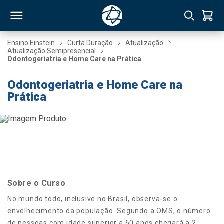
Ensino Einstein
Curta Duração
Atualização
Atualização Semipresencial
Odontogeriatria e Home Care na Prática
RSO
Odontogeriatria e Home Care na
Prática
TIVAS
S
IN
ONAL
 MBA
Sobre o Curso
No mundo todo, inclusive no Brasil, observa-se o
envelhecimento da população. Segundo a OMS, o número
NTRO
de pessoas com idade superior a 60 anos chegará a 2