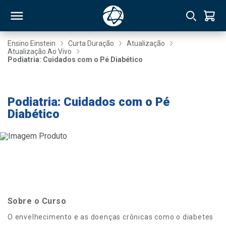
Ensino Einstein
Curta Duração
Atualização
Atualização Ao Vivo
Podiatria: Cuidados com o Pé Diabético
RSO
- 10% até 03/10
TIVAS
Podiatria: Cuidados com o Pé
Diabético
S
IN
ONAL
 MBA
Sobre o Curso
O envelhecimento e as doenças crônicas como o diabetes
NTRO