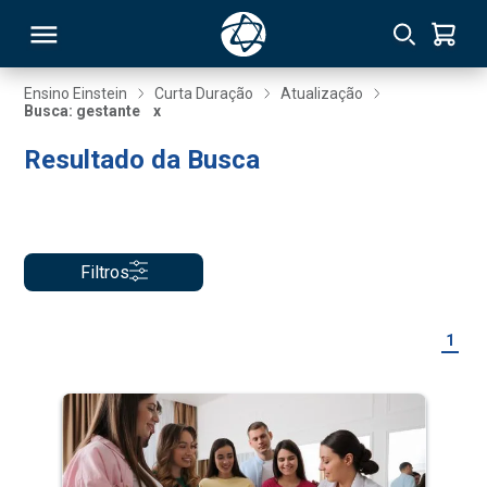
Ensino Einstein
Curta Duração
Atualização
Busca: gestante
x
RSO
Resultado da Busca
TIVAS
S
IN
Filtros
ONAL
1
 MBA
NTRO