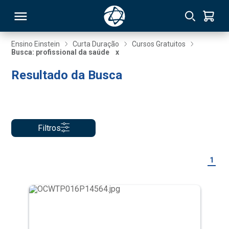
Ensino Einstein
Curta Duração
Cursos Gratuitos
Busca: profissional da saúde
x
RSO
Resultado da Busca
TIVAS
S
IN
Filtros
ONAL
1
 MBA
NTRO