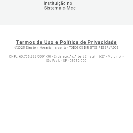
Instituição no
Sistema e-Mec
Termos de Uso e Política de Privacidade
©2025 Einstein Hospital Israelita -
TODOS OS DIREITOS RESERVADOS
CNPJ: 60.765.823/0001-30 - Endereço: Av. Albert Einstein, 627 - Morumbi -
São Paulo - SP - 05652-000
Ol
C
p
t
a
Wh
N
Fa