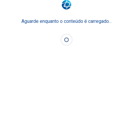
Aguarde enquanto o conteúdo é carregado...
Voltar ao topo
Surpreenda o seu futuro.
Surpreenda-se com o Ensino Einstein.
Junte-se a nós
Faculdade Einstein