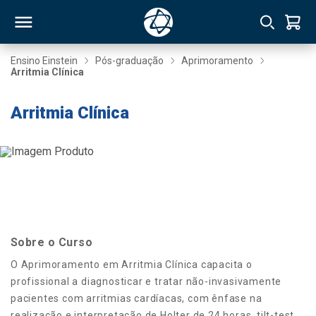
Ensino Einstein
Pós-graduação
Aprimoramento
Arritmia Clínica
RSO
Arritmia Clínica
TIVAS
S
IN
ONAL
Sobre o Curso
 MBA
O Aprimoramento em Arritmia Clínica capacita o
profissional a diagnosticar e tratar não-invasivamente
pacientes com arritmias cardíacas, com ênfase na
NTRO
realização e interpretação de Holter de 24 horas, tilt-test,