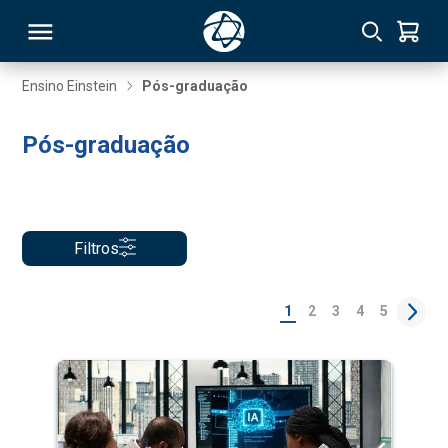
Ensino Einstein
Pós-graduação
RSO
Pós-graduação
TIVAS
S
IN
Filtros
ONAL
1
2
3
4
5
 MBA
NTRO