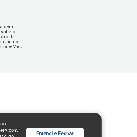
ue aqui
nsulte o
stro da
tuição no
ema e-Mec
 SP - 05652-000
sos
erviços,
Entendi e Fechar
 Uso de