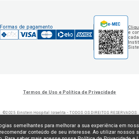
Formas de pagamento
Cliq
e co
cada
Insti
Sist
Termos de Uso e Política de Privacidade
©2025 Einstein Hospital Israelita -
TODOS OS DIREITOS RESERVADOS
23/0001-30 - Endereço: Av. Albert Einstein, 627 - Morumbi - São Paulo -
ogias semelhantes para melhorar a sua experiência em nos
 recomendar conteúdo de seu interesse. Ao utilizar nossos s
o. Para saber mais acesse nossa
Política de Privacidade e