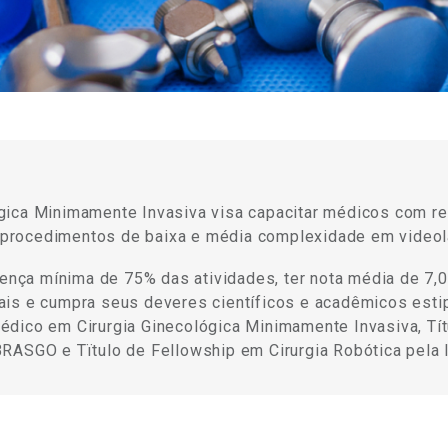
gica Minimamente Invasiva visa capacitar médicos com res
a, procedimentos de baixa e média complexidade em video
sença mínima de 75% das atividades, ter nota média de 7,0
is e cumpra seus deveres científicos e acadêmicos estipu
dico em Cirurgia Ginecológica Minimamente Invasiva, Tí
ASGO e Tïtulo de Fellowship em Cirurgia Robótica pela In