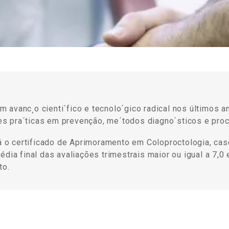
 avanc¸o cienti´fico e tecnolo´gico radical nos últimos 
s pra´ticas em prevenção, me´todos diagno´sticos e proc
rá o certificado de Aprimoramento em Coloproctologia, cas
édia final das avaliações trimestrais maior ou igual a 7,
to.