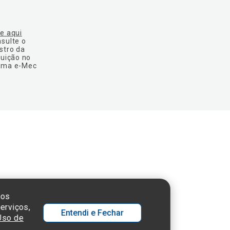
ue aqui
nsulte o
stro da
tuição no
ema e-Mec
 SP - 05652-000
sos
erviços,
Entendi e Fechar
 Uso de