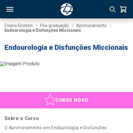
Ensino Einstein
Pós-graduação
Aprimoramento
Endourologia e Disfunções Miccionais
RSO
Endourologia e Disfunções Miccionais
TIVAS
S
IN
ONAL
CURSO NOVO
 MBA
Sobre o Curso
O Aprimoramento em Endourologia e Disfunções
NTRO