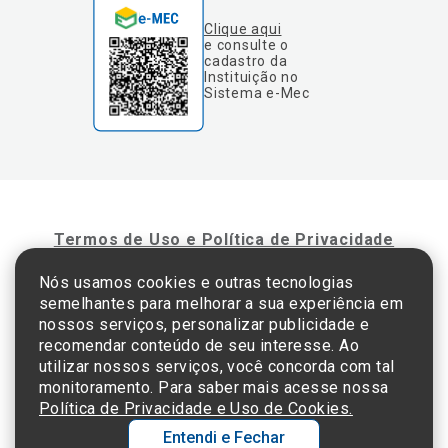
Clique aqui
e consulte o
cadastro da
Instituição no
Sistema e-Mec
Termos de Uso e Política de Privacidade
Nós usamos cookies e outras tecnologias
semelhantes para melhorar a sua experiência em
©2025 Einstein Hospital Israelita -
TODOS OS DIREITOS RESERVADOS
nossos serviços, personalizar publicidade e
CNPJ: 60.765.823/0001-30 - Endereço: Av. Albert Einstein, 627 - Morumbi - São
recomendar conteúdo de seu interesse. Ao
Paulo - SP - 05652-000
utilizar nossos serviços, você concorda com tal
monitoramento. Para saber mais acesse nossa
Política de Privacidade e Uso de Cookies.
Entendi e Fechar