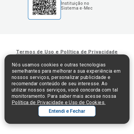
Instituição no
Sistema e-Mec
Termos de Uso e Política de Privacidade
Nós usamos cookies e outras tecnologias
semelhantes para melhorar a sua experiência em
©2025 Einstein Hospital Israelita -
TODOS OS DIREITOS RESERVADOS
nossos serviços, personalizar publicidade e
CNPJ: 60.765.823/0001-30 - Endereço: Av. Albert Einstein, 627 - Morumbi - São
recomendar conteúdo de seu interesse. Ao
Paulo - SP - 05652-000
utilizar nossos serviços, você concorda com tal
monitoramento. Para saber mais acesse nossa
Política de Privacidade e Uso de Cookies.
Entendi e Fechar
Ol