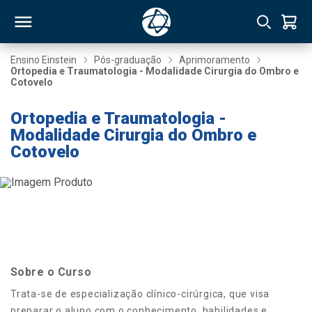
Ensino Einstein
Pós-graduação
Aprimoramento
Ortopedia e Traumatologia - Modalidade Cirurgia do Ombro e
Cotovelo
RSO
Ortopedia e Traumatologia -
Modalidade Cirurgia do Ombro e
TIVAS
Cotovelo
S
IN
ONAL
 MBA
Sobre o Curso
Trata-se de especialização clínico-cirúrgica, que visa
NTRO
preparar o aluno com o conhecimento, habilidades e