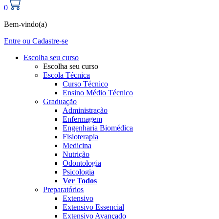
0
Bem-vindo
(a)
Entre ou Cadastre-se
Escolha seu curso
Escolha seu curso
Escola Técnica
Curso Técnico
Ensino Médio Técnico
Graduação
Administração
Enfermagem
Engenharia Biomédica
Fisioterapia
Medicina
Nutrição
Odontologia
Psicologia
Ver Todos
Preparatórios
Extensivo
Extensivo Essencial
Extensivo Avançado