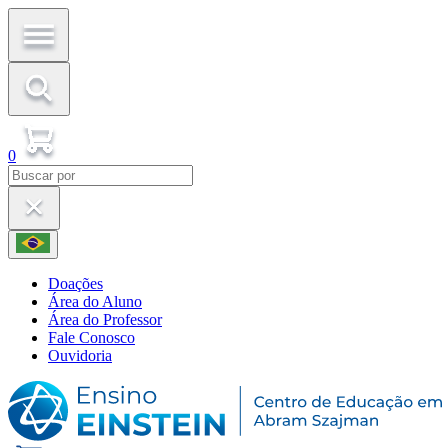
0
Doações
Área do Aluno
Área do Professor
Fale Conosco
Ouvidoria