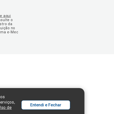
ue aqui
nsulte o
stro da
tuição no
ema e-Mec
 SP - 05652-000
sos
erviços,
Entendi e Fechar
 Uso de