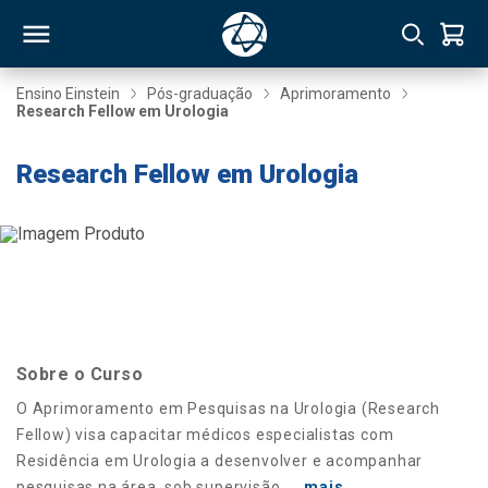
Ensino Einstein
Pós-graduação
Aprimoramento
Research Fellow em Urologia
RSO
Research Fellow em Urologia
TIVAS
S
IN
ONAL
Sobre o Curso
 MBA
O Aprimoramento em Pesquisas na Urologia (Research
Fellow) visa capacitar médicos especialistas com
Residência em Urologia a desenvolver e acompanhar
NTRO
pesquisas na área, sob supervisão.
...mais