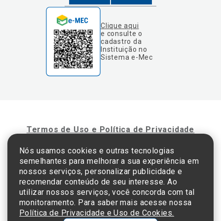
Clique aqui
e consulte o
cadastro da
Instituição no
Sistema e-Mec
Termos de Uso e Política de Privacidade
Nós usamos cookies e outras tecnologias
semelhantes para melhorar a sua experiência em
©2025 Einstein Hospital Israelita -
TODOS OS DIREITOS RESERVADOS
nossos serviços, personalizar publicidade e
CNPJ: 60.765.823/0001-30 - Endereço: Av. Albert Einstein, 627 - Morumbi - São
recomendar conteúdo de seu interesse. Ao
Paulo - SP - 05652-000
utilizar nossos serviços, você concorda com tal
monitoramento. Para saber mais acesse nossa
Política de Privacidade e Uso de Cookies.