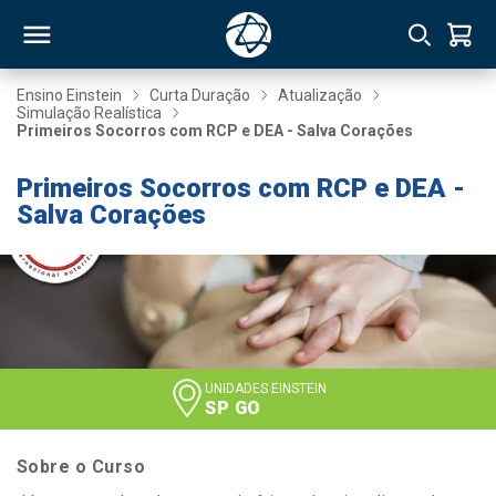
Ensino Einstein
Curta Duração
Atualização
Simulação Realística
Primeiros Socorros com RCP e DEA - Salva Corações
RSO
Primeiros Socorros com RCP e DEA -
Salva Corações
TIVAS
S
IN
ONAL
UNIDADES EINSTEIN
 MBA
SP GO
Sobre o Curso
NTRO