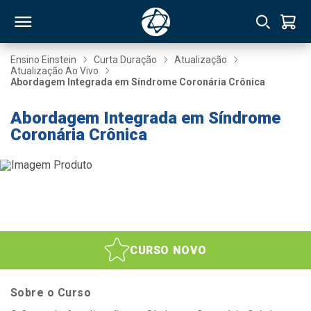
Ensino Einstein
Curta Duração
Atualização
Atualização Ao Vivo
Abordagem Integrada em Síndrome Coronária Crônica
RSO
Abordagem Integrada em Síndrome
Coronária Crônica
TIVAS
S
IN
ONAL
 MBA
CURSO NOVO
Sobre o Curso
NTRO