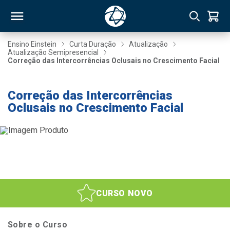
Ensino Einstein
Curta Duração
Atualização
Atualização Semipresencial
Correção das Intercorrências Oclusais no Crescimento Facial
RSO
Correção das Intercorrências
TIVAS
Oclusais no Crescimento Facial
S
IN
ONAL
 MBA
CURSO NOVO
Sobre o Curso
NTRO