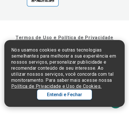
Termos de Uso e Política de Privacidade
Nós usamos cookies e outras tecnologias
semelhantes para melhorar a sua experiência em
©2025 Einstein Hospital Israelita -
TODOS OS DIREITOS RESERVADOS
nossos serviços, personalizar publicidade e
CNPJ: 60.765.823/0001-30 - Endereço: Av. Albert Einstein, 627 - Morumbi - São
recomendar conteúdo de seu interesse. Ao
Paulo - SP - 05652-000
utilizar nossos serviços, você concorda com tal
monitoramento. Para saber mais acesse nossa
Política de Privacidade e Uso de Cookies.
Entendi e Fechar
Ol
C
p