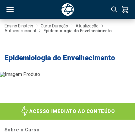
Ensino Einstein
Curta Duração
Atualização
Autoinstrucional
Epidemiologia do Envelhecimento
RSO
- 20% até 30/08
Epidemiologia do Envelhecimento
TIVAS
S
IN
ONAL
 MBA
ACESSO IMEDIATO AO CONTEÚDO
Sobre o Curso
NTRO