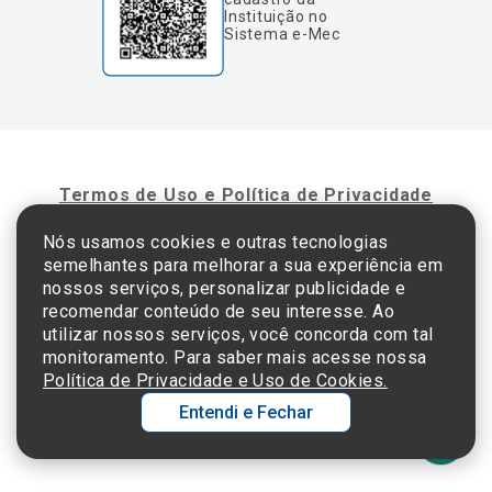
Instituição no
Sistema e-Mec
Termos de Uso e Política de Privacidade
Nós usamos cookies e outras tecnologias
semelhantes para melhorar a sua experiência em
©2025 Einstein Hospital Israelita -
TODOS OS DIREITOS RESERVADOS
nossos serviços, personalizar publicidade e
CNPJ: 60.765.823/0001-30 - Endereço: Av. Albert Einstein, 627 - Morumbi - São
recomendar conteúdo de seu interesse. Ao
Paulo - SP - 05652-000
utilizar nossos serviços, você concorda com tal
monitoramento. Para saber mais acesse nossa
Política de Privacidade e Uso de Cookies.
Entendi e Fechar
Ol