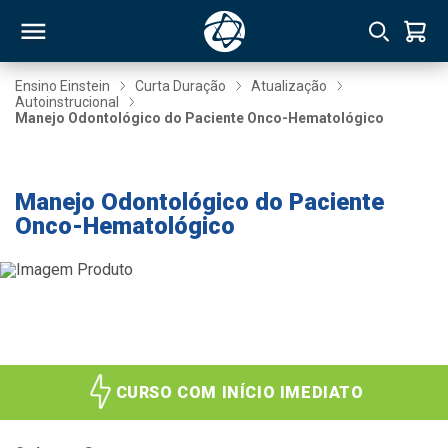
Ensino Einstein
Curta Duração
Atualização
Autoinstrucional
Manejo Odontológico do Paciente Onco-Hematológico
RSO
- 20% até 30/08
TIVAS
Manejo Odontológico do Paciente
Onco-Hematológico
S
IN
ONAL
 MBA
CURSO COM INÍCIO IMEDIATO
NTRO