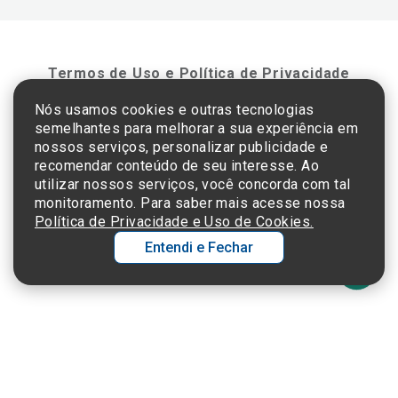
Termos de Uso e Política de Privacidade
Nós usamos cookies e outras tecnologias
semelhantes para melhorar a sua experiência em
©2025 Einstein Hospital Israelita -
TODOS OS DIREITOS RESERVADOS
nossos serviços, personalizar publicidade e
CNPJ: 60.765.823/0001-30 - Endereço: Av. Albert Einstein, 627 - Morumbi - São
recomendar conteúdo de seu interesse. Ao
Paulo - SP - 05652-000
utilizar nossos serviços, você concorda com tal
monitoramento. Para saber mais acesse nossa
Política de Privacidade e Uso de Cookies.
Entendi e Fechar
Ol
C
p
t
a
Wh
N
Fa
li