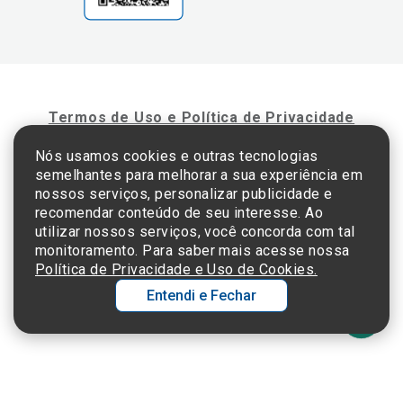
Termos de Uso e Política de Privacidade
Nós usamos cookies e outras tecnologias
semelhantes para melhorar a sua experiência em
©2025 Einstein Hospital Israelita -
TODOS OS DIREITOS RESERVADOS
nossos serviços, personalizar publicidade e
CNPJ: 60.765.823/0001-30 - Endereço: Av. Albert Einstein, 627 - Morumbi - São
recomendar conteúdo de seu interesse. Ao
Paulo - SP - 05652-000
utilizar nossos serviços, você concorda com tal
monitoramento. Para saber mais acesse nossa
Política de Privacidade e Uso de Cookies.
Entendi e Fechar
Ol
C
p