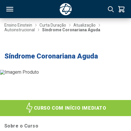
Ensino Einstein
Curta Duração
Atualização
Autoinstrucional
Síndrome Coronariana Aguda
RSO
- 20% até 30/08
Síndrome Coronariana Aguda
TIVAS
S
IN
ONAL
 MBA
CURSO COM INÍCIO IMEDIATO
Sobre o Curso
NTRO