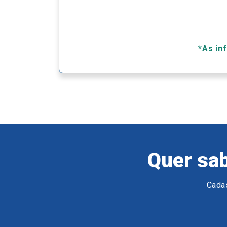
*As in
Quer sab
Cadas