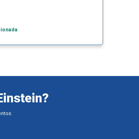
cionada
Einstein?
entos.