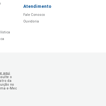
n
Atendimento
Fale Conosco
Ouvidoria
ística
ica
ue aqui
nsulte o
stro da
tuição no
ema e-Mec