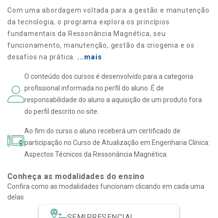
Com uma abordagem voltada para a gestão e manutenção
da tecnologia, o programa explora os princípios
fundamentais da Ressonância Magnética, seu
funcionamento, manutenção, gestão da criogenia e os
desafios na prática.
...mais
O conteúdo dos cursos é desenvolvido para a categoria
profissional informada no perfil do aluno. É de
responsabilidade do aluno a aquisição de um produto fora
do perfil descrito no site.
Ao fim do curso o aluno receberá um certificado de
participação no
C
urso de
A
tualização em Engenharia
C
línica:
A
spectos
T
écnicos da
R
essonância
M
agnética
.
Conheça as modalidades do ensino
Confira como as modalidades funcionam clicando em cada uma
delas
SEMIPRESENCIAL