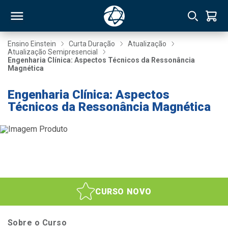
Ensino Einstein
Curta Duração
Atualização
Atualização Semipresencial
Engenharia Clínica: Aspectos Técnicos da Ressonância
RSO
Magnética
Engenharia Clínica: Aspectos
TIVAS
Técnicos da Ressonância Magnética
S
IN
ONAL
 MBA
CURSO NOVO
Sobre o Curso
NTRO