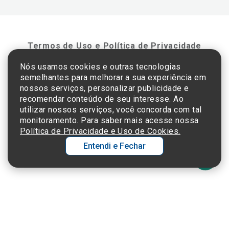
Termos de Uso e Política de Privacidade
Nós usamos cookies e outras tecnologias
semelhantes para melhorar a sua experiência em
©2025 Einstein Hospital Israelita -
TODOS OS DIREITOS RESERVADOS
nossos serviços, personalizar publicidade e
CNPJ: 60.765.823/0001-30 - Endereço: Av. Albert Einstein, 627 - Morumbi - São
recomendar conteúdo de seu interesse. Ao
Paulo - SP - 05652-000
utilizar nossos serviços, você concorda com tal
monitoramento. Para saber mais acesse nossa
Política de Privacidade e Uso de Cookies.
Entendi e Fechar
Ol
C
p
t
a
Wh
N
Fa